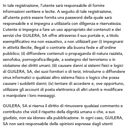
In tale registrazione, l’utente sarà responsabile di fornire
informazioni veritiere e lecite. A seguito di tale registrazione,
all’utente potrà essere fornita una password della quale sarà
responsabile e si impegna a utilizzarla con diligenza e riservatezza.
L’utente si impegna a fare un uso appropriato dei contenuti e dei
servizi che GUILERA, SA offre attraverso il suo portale e, a titolo
esemplificativo ma non esaustivo, a non utilizzarli per (i) impegnarsi
in attività illecite, illegali o contrarie alla buona fede e all’ordine
pubblico; (ii) diffondere contenuti o propaganda di natura razzista,
xenofoba, pornografica-illegale, a sostegno del terrorismo o in
violazione dei diritti umani; (iii) causare danni ai sistemi fisici e logici
di GUILERA, SA, dei suoi fornitori o di terzi, introdurre o diffondere
virus informatici o qualsiasi altro sistema fisico o logico che possa
causare i suddetti danni; (iv) tentare di accedere e, ove opportuno,
utilizzare gli account di posta elettronica di altri utenti e modificare
o manipolare i loro messaggi.
GUILERA, SA si riserva il diritto di rimuovere qualsiasi commento e
contributo che violi il rispetto della dignità umana o che, a suo
giudizio, non sia idoneo alla pubblicazione. In ogni caso, GUILERA,
SA non sarà responsabile delle opinioni espresse dagli utenti